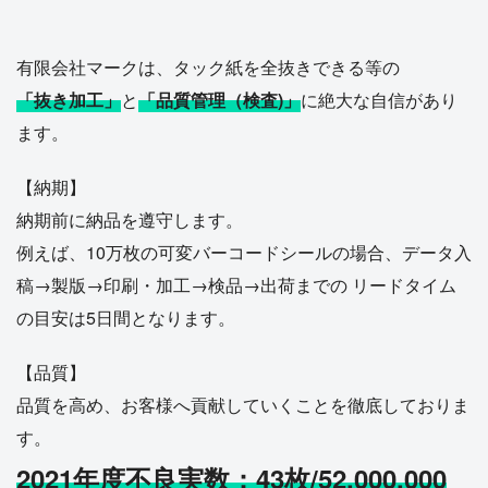
有限会社マークは、タック紙を全抜きできる等の
「抜き加工」
と
「品質管理（検査)」
に絶大な自信があり
ます。
【納期】
納期前に納品を遵守します。
例えば、10万枚の可変バーコードシールの場合、データ入
稿→製版→印刷・加工→検品→出荷までの リードタイム
の目安は5日間となります。
【品質】
品質を高め、お客様へ貢献していくことを徹底しておりま
す。
2021年度不良実数：43枚/52,000,000